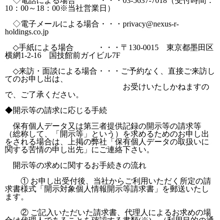
◇電話による場合 ・・・03-5637-7018（受付時間：
10：00～18：00※当社営業日）
◇電子メールによる場合・・・privacy@nexus-r-
holdings.co.jp
◇手紙による場合 ・・・〒130-0015 東京都墨田区
横網1-2-16 国技館前ガイビル7F
◇来訪・面談による場合・・・ご予約なく、直接ご来訪し
てのお申し出は、
お受けいたしかねますの
で、ご了承ください。
◆開示等の請求に応じる手続
保有個人データ又は第三者提供記録の開示等の請求等
（総称して、「開示等」という）を求めるためのお申し出
をされる場合は、上掲の弊社「保有個人データの取扱いに
関する苦情の申し出先」にご連絡下さい。
開示等の求めに関するお手続きの流れ
① お申し出受付後、当社からご利用いただく所定の請
求書様式「開示対象個人情報開示等請求書」を郵送いたし
ます。
② ご記入いただいた請求書、代理人によるお求めの場