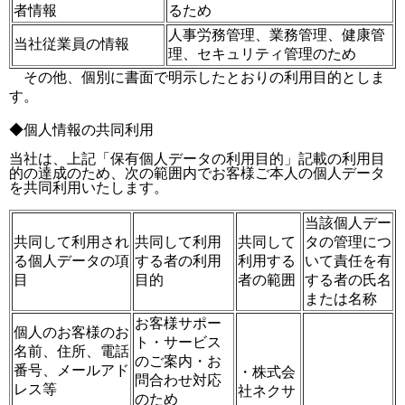
者情報
るため
人事労務管理、業務管理、健康管
当社従業員の情報
理、セキュリティ管理のため
その他、個別に書面で明示したとおりの利用目的としま
す。
◆個人情報の共同利用
当社は、上記「保有個人データの利用目的」記載の利用目
的の達成のため、次の範囲内でお客様ご本人の個人データ
を共同利用いたします。
当該個人デー
共同して利用され
共同して利用
共同して
タの管理につ
る個人データの項
する者の利用
利用する
いて責任を有
目
目的
者の範囲
する者の氏名
または名称
お客様サポー
個人のお客様のお
ト・サービス
名前、住所、電話
のご案内・お
番号、メールアド
・株式会
問合わせ対応
レス等
社ネクサ
のため