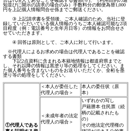
合は代理人であることを確認する書類(※)、（利用目的の通
知並びに開示の請求の場合のみ）手数料分の郵便為替1,000
円を上記個人情報問合せ係までご郵送ください。
③ 上記請求書を受領後、ご本人確認のため、当社に登
録していただいている個人情報のうちご本人確認可能な2項
目程度（例：電話番号と生年月日等）の情報をお問合せさ
せていただきます。
④ 回答は原則として、ご本人に対して行います。
※代理人によるお求めの場合は代理人であることを確認
する書類
下記2点資料に含まれる本籍地情報は都道府県までと
し、それ以降の情報は黒塗り等の処理をしてください。ま
た個人番号を含まないものをお送りいただくか、全桁を墨
塗り等の処理をしてください。
＜本人が委任した
本人の委任状（原
代理人の場合＞
本）
いずれかの写し
戸籍謄本 住民票（続
柄の記載されたも
＜未成年者の法定
の）
代理人の場合＞
①代理人である
その他法定代理権の