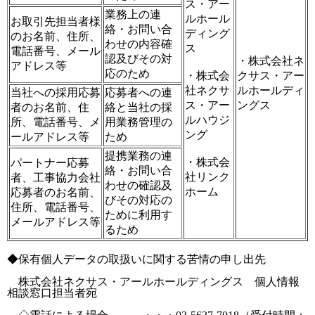
ス・アー
業務上の連
ルホール
お取引先担当者様
絡・お問い合
ディング
のお名前、住所、
わせの内容確
ス
電話番号、メール
認及びその対
・株式会社ネ
アドレス等
応のため
・株式会
クサス・アー
社ネクサ
ルホールディ
当社への採用応募
応募者への連
ス・アー
ングス
者のお名前、住
絡と当社の採
ルハウジ
所、電話番号、メ
用業務管理の
ング
ールアドレス等
ため
提携業務の連
・株式会
パートナー応募
絡・お問い合
社リンク
者、工事協力会社
わせの確認及
ホーム
応募者のお名前、
びその対応の
住所、電話番号、
ために利用す
メールアドレス等
るため
◆保有個人データの取扱いに関する苦情の申し出先
株式会社ネクサス・アールホールディングス 個人情報
相談窓口担当者宛