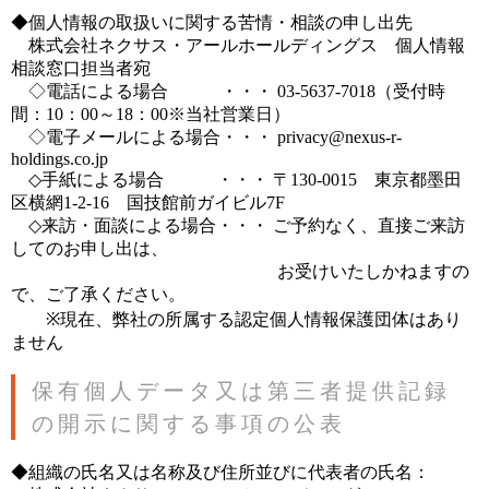
◆個人情報の取扱いに関する苦情・相談の申し出先
株式会社ネクサス・アールホールディングス 個人情報
相談窓口担当者宛
◇電話による場合 ・・・ 03-5637-7018（受付時
間：10：00～18：00※当社営業日）
◇電子メールによる場合・・・ privacy@nexus-r-
holdings.co.jp
◇手紙による場合 ・・・ 〒130-0015 東京都墨田
区横網1-2-16 国技館前ガイビル7F
◇来訪・面談による場合・・・ ご予約なく、直接ご来訪
してのお申し出は、
お受けいたしかねますの
で、ご了承ください。
※現在、弊社の所属する認定個人情報保護団体はあり
ません
保有個人データ又は第三者提供記録
の開示に関する事項の公表
◆組織の氏名又は名称及び住所並びに代表者の氏名：