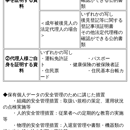
事を証明する資
確認ができる公的書
料
類
いずれかの写し
後見登記等に関する
＜成年被後見人の
登記事項証明書
法定代理人の場合
その他法定代理権の
＞
確認ができる公的書
類
いずれかの写し
②代理人様ご自
・運転免許証 ・パスポー
身を証明する資
ト ・健康保険の被保険者証
料
・住民票 ・住民基本台帳カ
ード
◆保有個人データの安全管理のために講じた措置
・組織的安全管理措置：取扱い規程の策定、運用状況
の点検実施等
・人的安全管理措置：従業者への定期的な教育の実施
等
・物理的安全管理措置：入退室管理や書類・機器類の