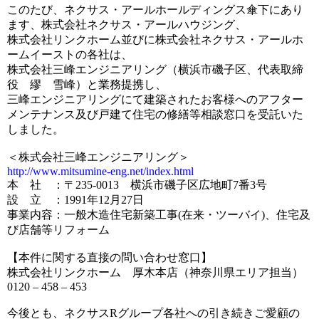
このたび、ネクサス・アールホールディングス傘下にあり
ます、株式会社ネクサス・アールハウジング、
株式会社リンクホーム並びに株式会社ネクサス・アールホ
ームイーストの各社は、
株式会社三峰エンジニアリング（横浜市磯子区、代表取締
役 繆 雪峰）と業務提携し、
三峰エンジニアリングにて建築されたお客様へのアフター
メンテナンス及び戸建て住宅の修繕等相談窓口を受託いた
しました。
＜株式会社三峰エンジニアリング＞
http://www.mitsumine-eng.net/index.html
本 社 ：〒235-0013 横浜市磯子区広地町7番3号
設 立 ：1991年12月27日
事業内容：一般木造住宅新築工事(在来・ツーバイ)、住宅及
び店舗等リフォーム
【本件に関する直接の問い合わせ窓口】
株式会社リンクホーム 厚木本店（神奈川県エリア担当）
0120 – 458 – 453
今後とも、ネクサスRグループ各社への引き続きご愛顧の