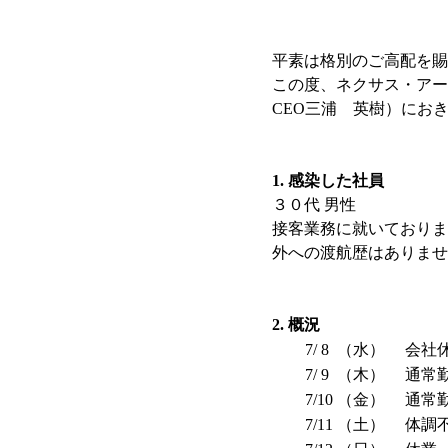
平素は格別のご高配を賜
この度、ネクサス・アー
CEO三浦 英樹）にお
1. 感染した社員
３０代 男性
接客業務に就いておりま
外への渡航歴はありませ
2. 概況
7/ 8 （水）
会社
7/ 9 （木）
通常
7/10 （金）
通常
7/11 （土）
体調