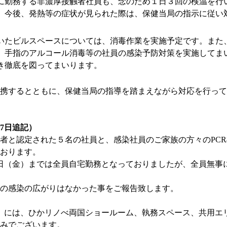
に勤務する非濃厚接触者社員も、念のため１日３回の検温を行
。今後、発熱等の症状が見られた際は、保健当局の指示に従い
いたビルスペースについては、消毒作業を実施予定です。また
、手指のアルコール消毒等の社員の感染予防対策を実施してま
き徹底を図ってまいります。
携するとともに、保健当局の指導を踏まえながら対応を行って
月27日追記）
者と認定された５名の社員と、感染社員のご家族の方々のPC
おります。
4日（金）までは全員自宅勤務となっておりましたが、全員無事
の感染の広がりはなかった事をご報告致します。
木）には、ひかリノべ両国ショールーム、執務スペース、共用エ
みでございます。