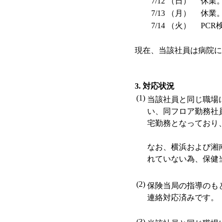
7/12 （日）
休業
7/13 （月）
休業
7/14 （火）
PC
現在、当該社員は病院に
3. 対応状況
(1)
当該社員と同じ職場
い、同フロア勤務社員
宅勤務となっており
なお、横浜および湘
れていない為、保健
(2)
保険当局の指導のも
連絡対応済みです。
(3)