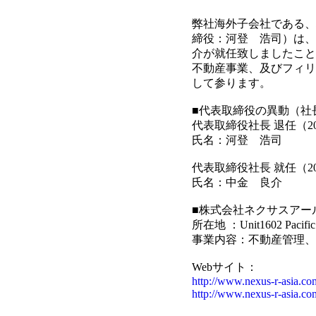
弊社海外子会社である、
締役：河登 浩司）は、
介が就任致しましたこと
不動産事業、及びフィリ
して参ります。
■代表取締役の異動（社
代表取締役社長 退任（20
氏名：河登 浩司
代表取締役社長 就任（20
氏名：中金 良介
■株式会社ネクサスアールアジア 
所在地 ：Unit1602 Pacific Sta
事業内容：不動産管理、
Webサイト：
http://www.nexus-r-asia.com
http://www.nexus-r-asia.co